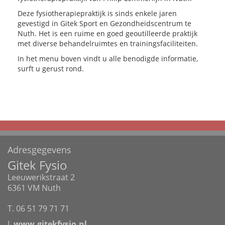
Deze fysiotherapiepraktijk is sinds enkele jaren
gevestigd in Gitek Sport en Gezondheidscentrum te
Nuth. Het is een ruime en goed geoutilleerde praktijk
met diverse behandelruimtes en trainingsfaciliteiten.
In het menu boven vindt u alle benodigde informatie,
surft u gerust rond.
Adresgegevens
Gitek Fysio
Leeuwerikstraat 2
6361 VM Nuth
T. 06 51 79 71 71
I.
www.gitekfysio.nl