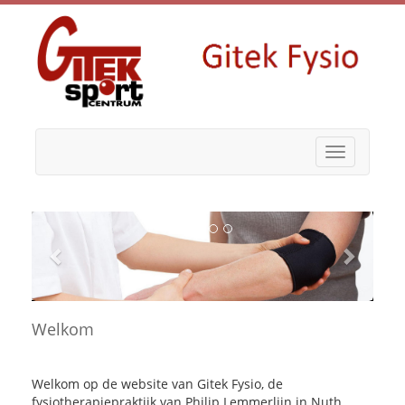
Toggle
navigation
Welkom
Welkom op de website van Gitek Fysio, de
fysiotherapiepraktijk van Philip Lemmerlijn in Nuth.