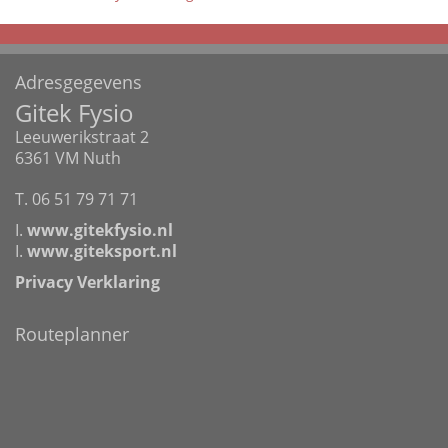
Adresgegevens
Gitek Fysio
Leeuwerikstraat 2
6361 VM Nuth
T. 06 51 79 71 71
I.
www.gitekfysio.nl
I.
www.giteksport.nl
Privacy Verklaring
Routeplanner